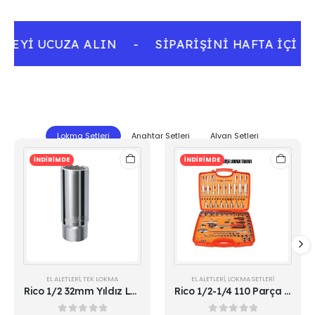
TEYI UCUZA ALIN
-
SIPARIŞINI HAFTA IÇI 1
Lokma Setleri
Anahtar Setleri
Alyan Setleri
İNDİRİMDE
İNDİRİMDE
EL ALETLERI
,
TEK LOKMA
EL ALETLERI
,
LOKMA SETLERI
Rico 1/2 32mm Yıldız Lokma 12 Köşe Uzun Derin
Rico 1/2-1/4 110 Parça Lokma Takımı Seti