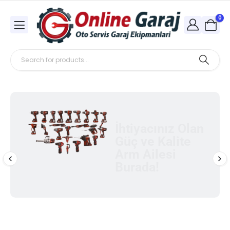
0
İhtiyacınız Olan
Güç ve Kalite
Arm Ailesi
Burada!
Ürünleri incele