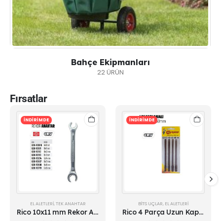
Bahçe Ekipmanları
22 ÜRÜN
Fırsatlar
İNDİRİMDE
İNDİRİMDE
EL ALETLERI
,
TEK ANAHTAR
BITS UÇLAR
,
EL ALETLERI
Rico 10x11 mm Rekor Anahtarı
Rico 4 Parça Uzun Kaplamalı Matkap Uçu Torx Bits Uc Seti 150mm