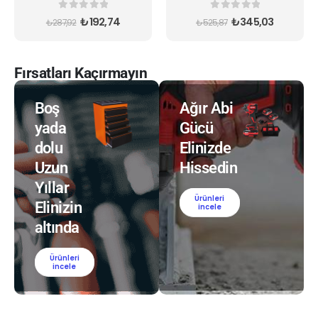
0
out of 5
0
out of 5
₺
192,74
₺
345,03
₺
287,92
₺
525,87
Fırsatları Kaçırmayın
Boş
Ağır Abi
yada
Gücü
dolu
Elinizde
Uzun
Hissedin
Yıllar
Ürünleri
Elinizin
incele
altında
Ürünleri
incele