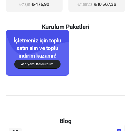
0
out of 5
0
out of 5
₺
475,90
₺
10.567,36
₺
718,61
₺
11.661,93
Kurulum Paketleri
İşletmeniz için toplu
satın alın ve toplu
indirim kazanın!
Atölyemi Dolduralım
Blog
0