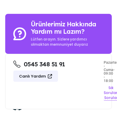
Ürünlerimiz Hakkında
Yardım mı Lazım?
Lütfen arayın. Sizlere yardımcı
olmaktan memnuniyet duyarız
Pazarte
0545 348 51 91
-
Cuma-
09:00
Canlı Yardım
-
18:00
Sık
Sorula
Sorula