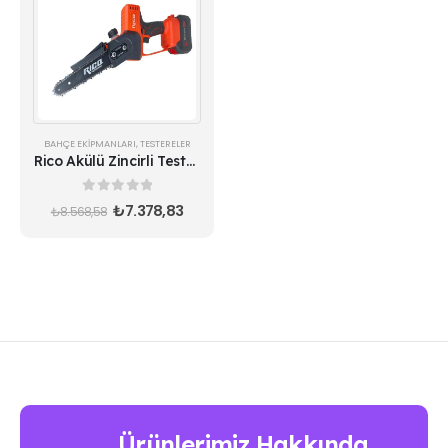
BAHÇE EKIPMANLARI
,
TESTERELER
Rico Akülü Zincirli Testere 028-RE0002 | 21V 4Ah Çift Akülü Budama Makinesi
0
out of 5
₺
7.378,83
₺
8.568,58
Ürünlerimiz Hakkında