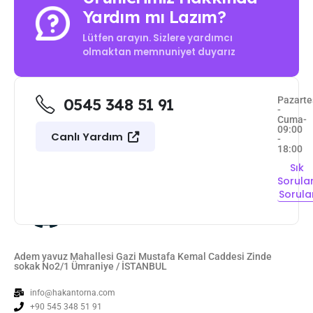
Yardım mı Lazım?
Lütfen arayın. Sizlere yardımcı
olmaktan memnuniyet duyarız
Pazarte
0545 348 51 91
-
Cuma-
09:00
Canlı Yardım
-
18:00
Sık
Sorula
Sorula
Adem yavuz Mahallesi Gazi Mustafa Kemal Caddesi Zinde
sokak No2/1 Ümraniye / İSTANBUL
info@hakantorna.com
+90 545 348 51 91