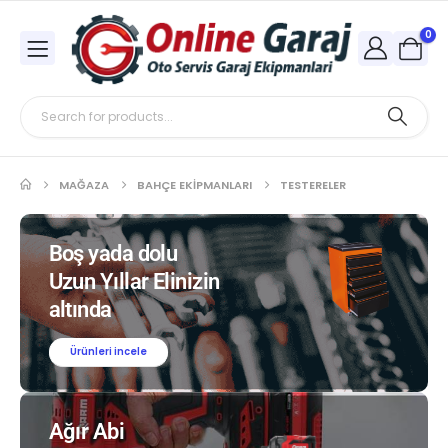
0
MAĞAZA
BAHÇE EKIPMANLARI
TESTERELER
Boş yada dolu
Uzun Yıllar Elinizin
altında
Ürünleri incele
Ağır Abi