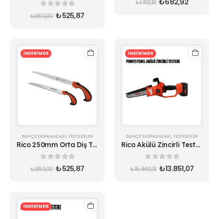
₺
682,92
₺
1.192,13
0
out of 5
₺
525,87
₺
859,00
İNDİRİMDE
İNDİRİMDE
BAHÇE EKIPMANLARI
,
TESTERELER
BAHÇE EKIPMANLARI
,
TESTERELER
Rico 250mm Orta Diş Testere Bağ Bahçe Dal Budama
Rico Akülü Zincirli Testere 028-RE0001 | 21V 4Ah Çift Akülü Budama Makinesi
0
out of 5
0
out of 5
₺
525,87
₺
13.851,07
₺
859,00
₺
15.469,13
İNDİRİMDE