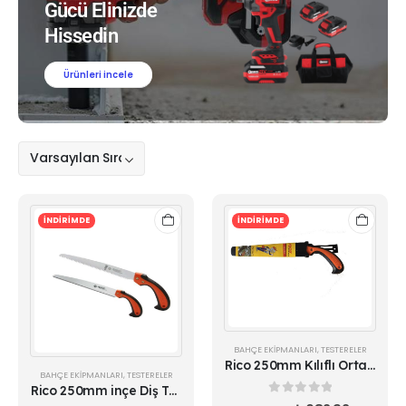
Gücü Elinizde
Hissedin
Ürünleri incele
İNDİRİMDE
İNDİRİMDE
BAHÇE EKIPMANLARI
,
TESTERELER
Rico 250mm Kılıflı Orta Diş Testere Bağ Bahçe Dal Budama
BAHÇE EKIPMANLARI
,
TESTERELER
Rico 250mm inçe Diş Testere Bağ Bahçe Dal Budama
0
out of 5