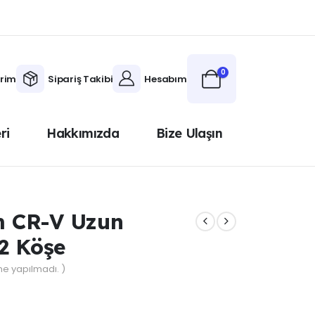
0
erim
Sipariş Takibi
Hesabım
ri
Hakkımızda
Bize Ulaşın
 CR-V Uzun
2 Köşe
e yapılmadı. )