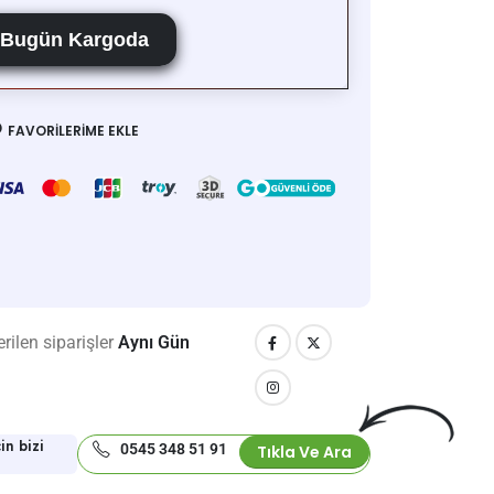
Bugün Kargoda
FAVORILERIME EKLE
rilen siparişler
Aynı Gün
in bizi
0545 348 51 91
Tıkla Ve Ara