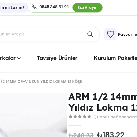
0545 348 51 91
ım mı Lazım?
Bizi Arayın
Favvoril
rkalar
Tavsiye Ürünler
Kurulum Paketle
1/2 14MM CR-V UZUN YILDIZ LOKMA 12 KÖŞE
ARM 1/2 14mm
Yıldız Lokma 1
( Henüz değerlendirm
0
out of 5
₺
183,22
₺
240,33