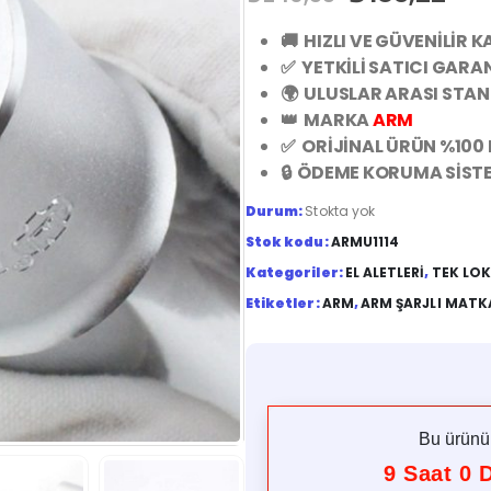
🚚 HIZLI VE GÜVENİLİR 
✅ YETKİLİ SATICI GARAN
🌍 ULUSLAR ARASI STA
👑 MARKA
ARM
✅ ORİJİNAL ÜRÜN %100
🔒 ÖDEME KORUMA SİST
Durum:
Stokta yok
Stok kodu:
ARMU1114
Kategoriler:
EL ALETLERI
,
TEK LO
Etiketler:
ARM
,
ARM ŞARJLI MATK
Bu ürün
9
Saat
0
D