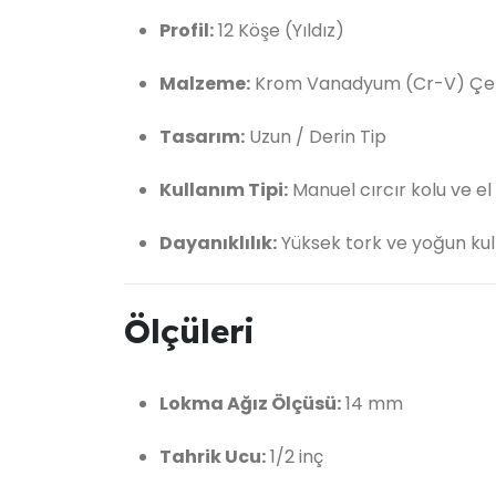
Profil:
12 Köşe (Yıldız)
Malzeme:
Krom Vanadyum (Cr-V) Çel
Tasarım:
Uzun / Derin Tip
Kullanım Tipi:
Manuel cırcır kolu ve el 
Dayanıklılık:
Yüksek tork ve yoğun ku
Ölçüleri
Lokma Ağız Ölçüsü:
14 mm
Tahrik Ucu:
1/2 inç