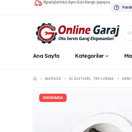
Siparişlerinizi Aynı Gün Kargo yapıyoz.
Yard
Ana Sayfa
Kategoriler
Ma
MAĞAZA
EL ALETLERI
,
TEK LOKMA
ARM 
İNDİRİMDE