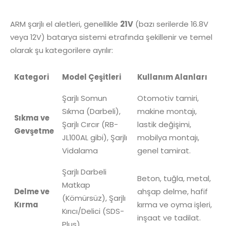
ARM şarjlı el aletleri, genellikle
21V
(bazı serilerde
16.8V
veya
12V
) batarya sistemi etrafında şekillenir ve temel
olarak şu kategorilere ayrılır:
Kategori
Model Çeşitleri
Kullanım Alanları
Şarjlı Somun
Otomotiv tamiri,
Sıkma (Darbeli),
makine montajı,
Sıkma ve
Şarjlı Cırcır (RB-
lastik değişimi,
Gevşetme
JL100AL gibi), Şarjlı
mobilya montajı,
Vidalama
genel tamirat.
Şarjlı Darbeli
Beton, tuğla, metal,
Matkap
Delme ve
ahşap delme, hafif
(Kömürsüz), Şarjlı
Kırma
kırma ve oyma işleri,
Kırıcı/Delici (SDS-
inşaat ve tadilat.
Plus)