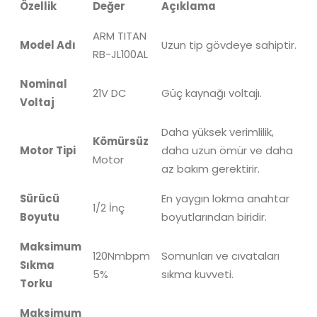
Özellik
Değer
Açıklama
ARM TITAN
Model Adı
Uzun tip gövdeye sahiptir.
RB-JL100AL
Nominal
21V
DC
Güç kaynağı voltajı.
Voltaj
Daha yüksek verimlilik,
Kömürsüz
Motor Tipi
daha uzun ömür ve daha
Motor
az bakım gerektirir.
Sürücü
En yaygın lokma anahtar
1/2
İnç
Boyutu
boyutlarından biridir.
Maksimum
120Nmbpm
Somunları ve cıvataları
Sıkma
5%
sıkma kuvveti.
Torku
Maksimum