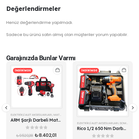
Değerlendirmeler
Henüz değerlendirme yapılmadı.
Sadece bu ürünü satın almış olan müşteriler yorum yapabilir.
Garajınızda Bunlar Varmı
İNDİRİMDE
İNDİRİMDE
ELEKTRIKLI ALET AKSESUARLARI
,
MATKAPLAR
ARM Şarjlı Darbeli Matkap Vidalama 60 Nm RB-DB16T-W
ELEKTRIKLI ALET AKSESUARLARI
,
SOMUN SÖKMELER
Rico 1/2 650 Nm Darbeli Bijon Somun Sökme Sıkma Makinesi
0
out of 5
₺
8.402,01
₺
9.520,38