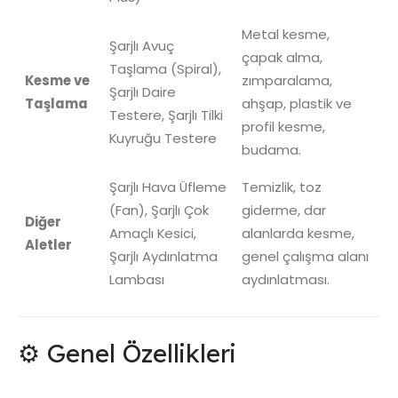
Metal kesme,
Şarjlı Avuç
çapak alma,
Taşlama (Spiral),
Kesme ve
zımparalama,
Şarjlı Daire
Taşlama
ahşap, plastik ve
Testere, Şarjlı Tilki
profil kesme,
Kuyruğu Testere
budama.
Şarjlı Hava Üfleme
Temizlik, toz
(Fan), Şarjlı Çok
giderme, dar
Diğer
Amaçlı Kesici,
alanlarda kesme,
Aletler
Şarjlı Aydınlatma
genel çalışma alanı
Lambası
aydınlatması.
⚙️ Genel Özellikleri