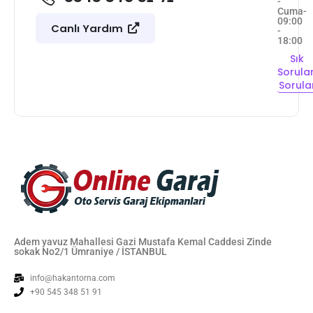
-
Cuma-
09:00
Canlı Yardım
-
18:00
Sık
Sorula
Sorula
Adem yavuz Mahallesi Gazi Mustafa Kemal Caddesi Zinde
sokak No2/1 Ümraniye / İSTANBUL
info@hakantorna.com
+90 545 348 51 91