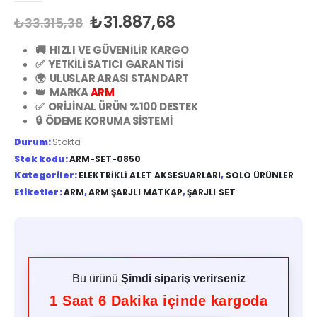
₺
31.887,68
₺
33.315,38
🚚 HIZLI VE GÜVENİLİR KARGO
✅ YETKİLİ SATICI GARANTİSİ
🌍 ULUSLAR ARASI STANDART
👑 MARKA
ARM
✅ ORİJİNAL ÜRÜN %100 DESTEK
🔒 ÖDEME KORUMA SİSTEMİ
Durum:
Stokta
Stok kodu:
ARM-SET-0850
Kategoriler:
ELEKTRIKLI ALET AKSESUARLARI
,
SOLO ÜRÜNLER
Etiketler:
ARM
,
ARM ŞARJLI MATKAP
,
ŞARJLI SET
Bu ürünü
Şimdi sipariş verirseniz
1
Saat
6
Dakika içinde kargoda