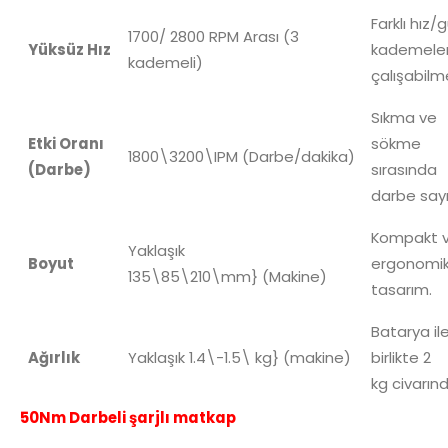
Farklı hız/
1700/ 2800 RPM
Arası (3
Yüksüz Hız
kademele
kademeli)
çalışabilm
Sıkma ve
Etki Oranı
sökme
1800\3200\IPM
(Darbe/dakika)
(Darbe)
sırasında
darbe sayı
Kompakt 
Yaklaşık
Boyut
ergonomi
135\85\210\mm}
(Makine)
tasarım.
Batarya il
Ağırlık
Yaklaşık
1.4\-1.5\ kg}
(makine)
birlikte
2
kg
civarınd
50Nm Darbeli şarjlı matkap