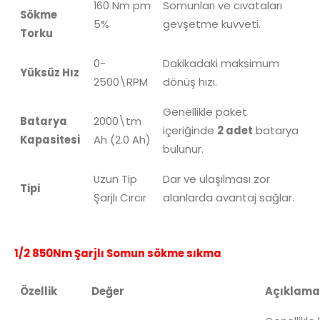
160 Nm pm
Somunları ve cıvataları
Sökme
5%
gevşetme kuvveti.
Torku
0-
Dakikadaki maksimum
Yüksüz Hız
2500\RPM
dönüş hızı.
Genellikle paket
Batarya
2000\tm
içeriğinde
2 adet
batarya
Kapasitesi
Ah
(2.0 Ah)
bulunur.
Uzun Tip
Dar ve ulaşılması zor
Tipi
Şarjlı Cırcır
alanlarda avantaj sağlar.
1/2 850Nm Şarjlı Somun sökme sıkma
Özellik
Değer
Açıklama