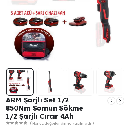
ARM Şarjlı Set 1/2
850Nm Somun Sökme
1/2 Şarjlı Cırcır 4Ah
( Henüz değerlendirme yapılmadı. )
0
out of 5