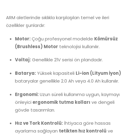
ARM aletlerinde sıklıkla karşılaşılan temel ve ileri
özellikler şunlardır:
Motor:
Çoğu profesyonel modelde
Kömürsüz
(Brushless) Motor
teknolojisi kullanılır.
Voltaj:
Genellikle
21V
serisi ön plandadır.
Batarya:
Yüksek kapasiteli
Li-ion (Lityum İyon)
bataryalar genellikle
2.0 Ah
veya
4.0 Ah
kullanılır.
Ergonomi:
Uzun süreli kullanıma uygun, kaymayı
önleyici
ergonomik tutma kolları
ve dengeli
gövde tasarımları.
Hız ve Tork Kontrolü:
İhtiyaca göre hassas
ayarlama sağlayan
tetikten hız kontrolü
ve