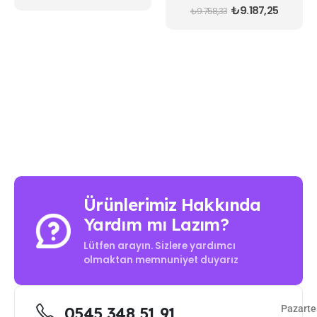
0
out of 5
₺
9.187,25
₺
9.758,33
Ürünlerimiz Hakkında
Yardım mı Lazım?
Lütfen arayın. Sizlere yardımcı
olmaktan memnuniyet duyarız
Pazarte
0545 348 51 91