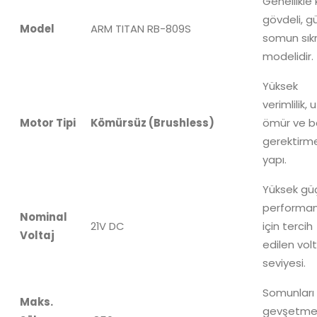
Genellikle 
gövdeli, g
Model
ARM TITAN RB-809S
somun sı
modelidir.
Yüksek
verimlilik, 
Motor Tipi
Kömürsüz (Brushless)
ömür ve b
gerektirm
yapı.
Yüksek gü
performan
Nominal
21V
DC
için tercih
Voltaj
edilen volt
seviyesi.
Somunları
Maks.
gevşetm