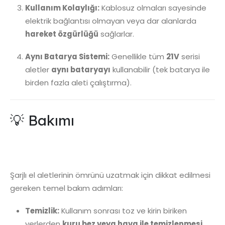
Kullanım Kolaylığı:
Kablosuz olmaları sayesinde
elektrik bağlantısı olmayan veya dar alanlarda
hareket özgürlüğü
sağlarlar.
Aynı Batarya Sistemi:
Genellikle tüm
21V
serisi
aletler
aynı bataryayı
kullanabilir (tek batarya ile
birden fazla aleti çalıştırma).
💡 Bakımı
Şarjlı el aletlerinin ömrünü uzatmak için dikkat edilmesi
gereken temel bakım adımları:
Temizlik:
Kullanım sonrası toz ve kirin biriken
yerlerden
kuru bez veya hava ile temizlenmesi
.