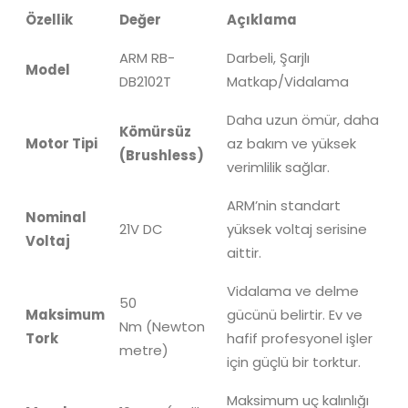
Özellik
Değer
Açıklama
ARM RB-
Darbeli, Şarjlı
Model
DB2102T
Matkap/Vidalama
Daha uzun ömür, daha
Kömürsüz
Motor Tipi
az bakım ve yüksek
(Brushless)
verimlilik sağlar.
ARM’nin standart
Nominal
21V
DC
yüksek voltaj serisine
Voltaj
aittir.
Vidalama ve delme
50
Maksimum
gücünü belirtir. Ev ve
Nm
(Newton
Tork
hafif profesyonel işler
metre)
için güçlü bir torktur.
Maksimum uç kalınlığı