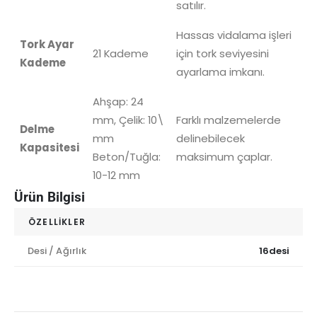
satılır.
Hassas vidalama işleri
Tork Ayar
21 Kademe
için tork seviyesini
Kademe
ayarlama imkanı.
Ahşap:
24
mm
, Çelik:
10\
Farklı malzemelerde
Delme
mm
delinebilecek
Kapasitesi
Beton/Tuğla:
maksimum çaplar.
10-12 mm
Ürün Bilgisi
ÖZELLIKLER
Desi / Ağırlık
16desi