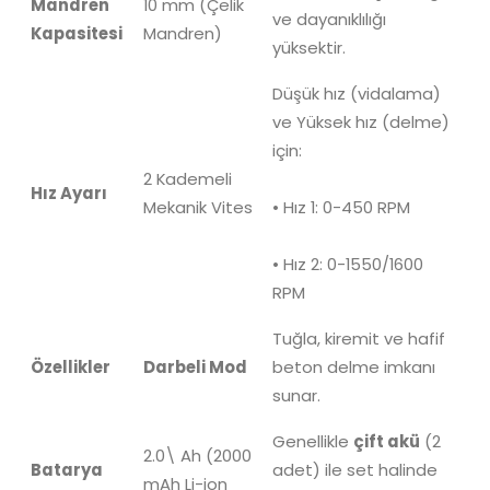
Mandren
10 mm
(Çelik
ve dayanıklılığı
Kapasitesi
Mandren)
yüksektir.
Düşük hız (vidalama)
ve Yüksek hız (delme)
için:
2 Kademeli
Hız Ayarı
Mekanik Vites
• Hız 1:
0-450 RPM
• Hız 2:
0-1550/1600
RPM
Tuğla, kiremit ve hafif
Özellikler
Darbeli Mod
beton delme imkanı
sunar.
Genellikle
çift akü
(2
2.0\ Ah
(
2000
Batarya
adet) ile set halinde
mAh
Li-ion