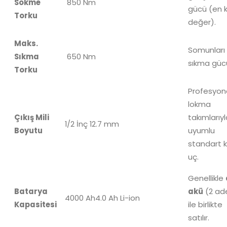
Sökme
850 Nm
gücü (en kr
Torku
değer).
Maks.
Somunları
Sıkma
650 Nm
sıkma güc
Torku
Profesyon
lokma
Çıkış Mili
takımlarıyl
1/2
İnç
12.7 mm
Boyutu
uyumlu
standart 
uç.
Genellikle
Batarya
akü
(2 ad
4000 Ah
4.0 Ah
Li-ion
Kapasitesi
ile birlikte
satılır.