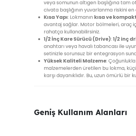
veya somunun altıgen başlığına tam otur
civata başlığının yuvarlanma riskini en a
Kısa Yapı
: Lokmanın
kısa ve kompak
avantaj sağlar. Motor bölmeleri, araç i
rahatça kullanabilirsiniz.
1/2 İnç Kare Sürücü (Drive)
:
1/2 inç d
anahtarı veya havalı tabancası ile uyu
setinizle sorunsuz bir entegrasyon suna
Yüksek Kaliteli Malzeme
: Çoğunlukl
malzemelerden üretilen bu lokma, küçü
karşı dayanıklıdır. Bu, uzun ömürlü bir 
Geniş Kullanım Alanları