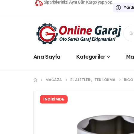
Siparişlerinizi Aynı Gün Kargo yapıyoz.
Yard
Ana Sayfa
Kategoriler
Ma
MAĞAZA
EL ALETLERI
,
TEK LOKMA
RICO
İNDİRİMDE