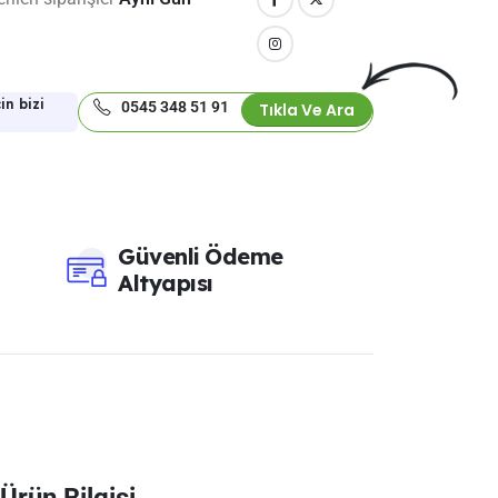
in bizi
0545 348 51 91
Tıkla Ve Ara
Güvenli Ödeme
Altyapısı