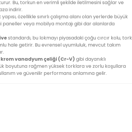
ur. Bu, torkun en verimli şekilde iletilmesini sağlar ve
za indirir.
t
yapısı, özellikle sınırlı çalışma alanı olan yerlerde büyük
çi paneller veya mobilya montajı gibi dar alanlarda
rive
standardı, bu lokmayı piyasadaki çoğu cırcır kolu, tork
mlu hale getirir. Bu evrensel uyumluluk, mevcut takım
r.
a
krom vanadyum çeliği (Cr-V)
gibi dayanıklı
k boyutuna rağmen yüksek torklara ve zorlu koşullara
kullanım ve güvenilir performans anlamına gelir.