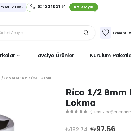
0545 348 51 91
ım mı Lazım?
Bizi Arayın
Favvoril
rkalar
Tavsiye Ürünler
Kurulum Paketle
 1/2 8MM KISA 6 KÖŞE LOKMA
Rico 1/2 8mm 
Lokma
( Henüz değerlendirm
0
out of 5
₺
97,56
₺
192,74