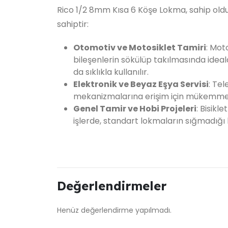
Rico 1/2 8mm Kısa 6 Köşe Lokma, sahip oldu
sahiptir:
Otomotiv ve Motosiklet Tamiri
: Mot
bileşenlerin sökülüp takılmasında ideal
da sıklıkla kullanılır.
Elektronik ve Beyaz Eşya Servisi
: Tel
mekanizmalarına erişim için mükemmel
Genel Tamir ve Hobi Projeleri
: Bisikl
işlerde, standart lokmaların sığmadığı 
Değerlendirmeler
Henüz değerlendirme yapılmadı.