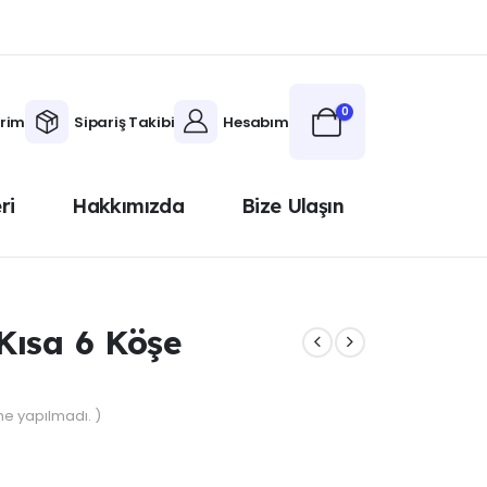
0
erim
Sipariş Takibi
Hesabım
ri
Hakkımızda
Bize Ulaşın
Kısa 6 Köşe
e yapılmadı. )