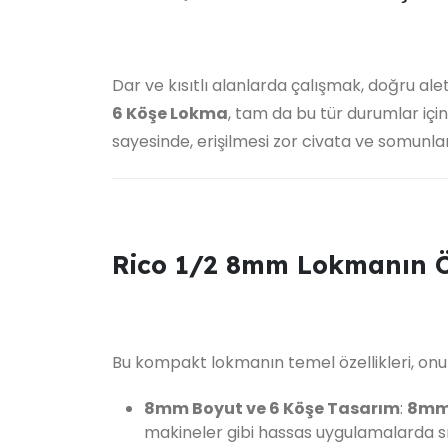
Dar ve kısıtlı alanlarda çalışmak, doğru ale
6 Köşe Lokma
, tam da bu tür durumlar içi
sayesinde, erişilmesi zor civata ve somunla
Rico 1/2 8mm Lokmanın Ön
Bu kompakt lokmanın temel özellikleri, onu b
8mm Boyut ve 6 Köşe Tasarım
:
8m
makineler gibi hassas uygulamalarda sı