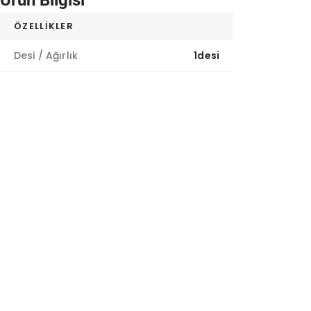
Ürün Bilgisi
ÖZELLIKLER
Desi / Ağırlık
1desi