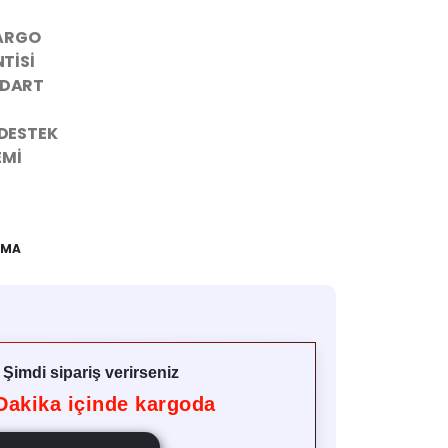
KARGO
TİSİ
NDART
 DESTEK
EMİ
KMA
ü
Şimdi sipariş verirseniz
akika içinde kargoda