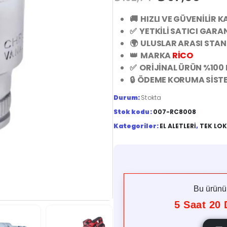
🚚 HIZLI VE GÜVENİLİR 
✅ YETKİLİ SATICI GARAN
🌍 ULUSLAR ARASI STA
👑 MARKA
RİCO
✅ ORİJİNAL ÜRÜN %100
🔒 ÖDEME KORUMA SİST
Durum:
Stokta
Stok kodu:
007-RC8008
Kategoriler:
EL ALETLERI
,
TEK LO
Bu ürün
5
Saat
20
D