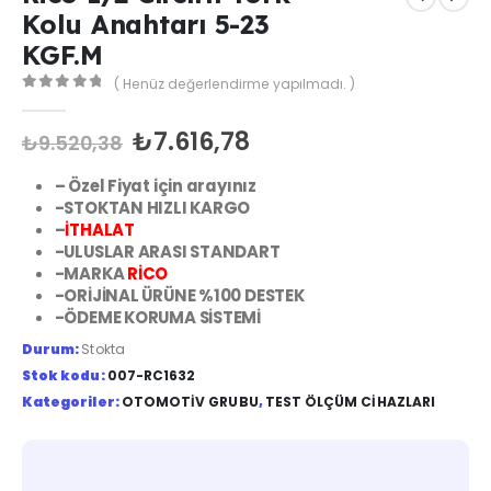
Kolu Anahtarı 5-23
KGF.M
( Henüz değerlendirme yapılmadı. )
0
out of 5
₺
7.616,78
₺
9.520,38
– Özel Fiyat için arayınız
-STOKTAN HIZLI KARGO
–
İTHALAT
-ULUSLAR ARASI STANDART
-MARKA
RİCO
-ORİJİNAL ÜRÜNE %100 DESTEK
-ÖDEME KORUMA SİSTEMİ
Durum:
Stokta
Stok kodu:
007-RC1632
Kategoriler:
OTOMOTIV GRUBU
,
TEST ÖLÇÜM CIHAZLARI