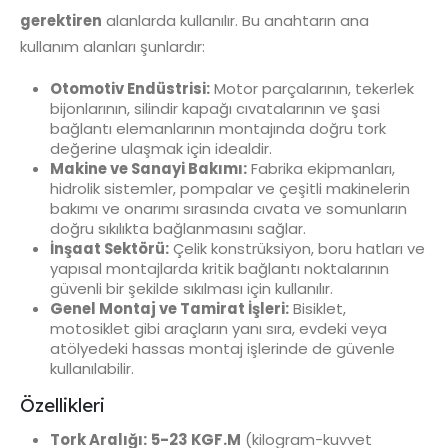
gerektiren
alanlarda kullanılır. Bu anahtarın ana
kullanım alanları şunlardır:
Otomotiv Endüstrisi:
Motor parçalarının, tekerlek
bijonlarının, silindir kapağı cıvatalarının ve şasi
bağlantı elemanlarının montajında doğru tork
değerine ulaşmak için idealdir.
Makine ve Sanayi Bakımı:
Fabrika ekipmanları,
hidrolik sistemler, pompalar ve çeşitli makinelerin
bakımı ve onarımı sırasında cıvata ve somunların
doğru sıkılıkta bağlanmasını sağlar.
İnşaat Sektörü:
Çelik konstrüksiyon, boru hatları ve
yapısal montajlarda kritik bağlantı noktalarının
güvenli bir şekilde sıkılması için kullanılır.
Genel Montaj ve Tamirat İşleri:
Bisiklet,
motosiklet gibi araçların yanı sıra, evdeki veya
atölyedeki hassas montaj işlerinde de güvenle
kullanılabilir.
Özellikleri
Tork Aralığı:
5-23 KGF.M
(kilogram-kuvvet