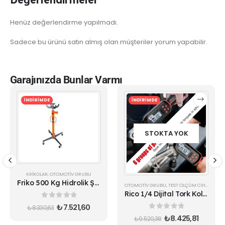
Değerlendirmeler
Henüz değerlendirme yapılmadı.
Sadece bu ürünü satın almış olan müşteriler yorum yapabilir.
Garajınızda Bunlar Varmı
İNDİRİMDE
İNDİRİMDE
STOKTA YOK
KRIKOLAR
,
OTOMOTIV GRUBU
Friko 500 Kg Hidrolik Şanzıman Krikosu
OTOMOTIV GRUBU
,
TEST ÖLÇÜM CIHAZLARI
Rico 1/4 Dijital Tork Kolu Anahtarı 1,5 30Nm
0
out of 5
₺
7.521,60
₺
8.330,63
0
out of 5
₺
8.425,81
₺
9.520,38