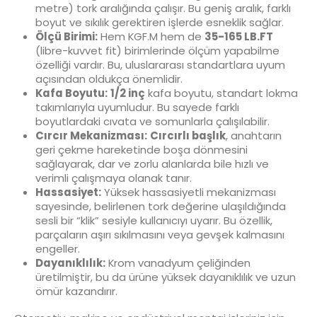
metre) tork aralığında çalışır. Bu geniş aralık, farklı
boyut ve sıkılık gerektiren işlerde esneklik sağlar.
Ölçü Birimi:
Hem KGF.M hem de
35-165 LB.FT
(libre-kuvvet fit) birimlerinde ölçüm yapabilme
özelliği vardır. Bu, uluslararası standartlara uyum
açısından oldukça önemlidir.
Kafa Boyutu:
1/2 inç
kafa boyutu, standart lokma
takımlarıyla uyumludur. Bu sayede farklı
boyutlardaki cıvata ve somunlarla çalışılabilir.
Cırcır Mekanizması:
Cırcırlı başlık
, anahtarın
geri çekme hareketinde boşa dönmesini
sağlayarak, dar ve zorlu alanlarda bile hızlı ve
verimli çalışmaya olanak tanır.
Hassasiyet:
Yüksek hassasiyetli mekanizması
sayesinde, belirlenen tork değerine ulaşıldığında
sesli bir “klik” sesiyle kullanıcıyı uyarır. Bu özellik,
parçaların aşırı sıkılmasını veya gevşek kalmasını
engeller.
Dayanıklılık:
Krom vanadyum çeliğinden
üretilmiştir, bu da ürüne yüksek dayanıklılık ve uzun
ömür kazandırır.