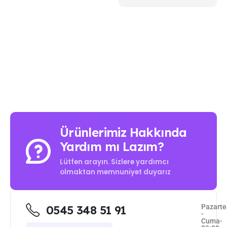
Ürünlerimiz Hakkında
Yardım mı Lazım?
Lütfen arayın. Sizlere yardımcı
olmaktan memnuniyet duyarız
Pazarte
0545 348 51 91
-
Cuma-