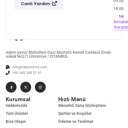
09:00
Canlı Yardım
-
18:00
Sık
Sorula
Sorula
Adem yavuz Mahallesi Gazi Mustafa Kemal Caddesi Zinde
sokak No2/1 Ümraniye / İSTANBUL
info@hakantorna.com
+90 545 348 51 91
Kurumsal
Hızlı Menü
Hakkımızda
Mesafeli Satış Sözleşmesi
Tüm Ürünler
Şartlar ve Koşullar
Bize Ulaşın
Ödeme ve Teslimat