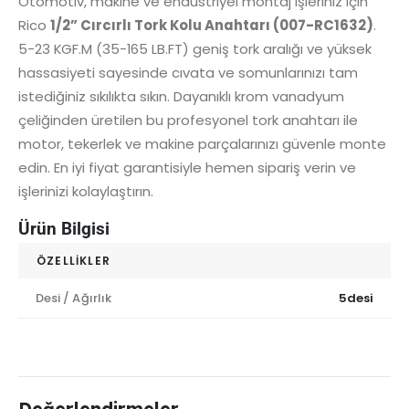
Otomotiv, makine ve endüstriyel montaj işleriniz için
Rico
1/2” Cırcırlı Tork Kolu Anahtarı (007-RC1632)
.
5-23 KGF.M (35-165 LB.FT) geniş tork aralığı ve yüksek
hassasiyeti sayesinde cıvata ve somunlarınızı tam
istediğiniz sıkılıkta sıkın. Dayanıklı krom vanadyum
çeliğinden üretilen bu profesyonel tork anahtarı ile
motor, tekerlek ve makine parçalarınızı güvenle monte
edin. En iyi fiyat garantisiyle hemen sipariş verin ve
işlerinizi kolaylaştırın.
Ürün Bilgisi
ÖZELLIKLER
Desi / Ağırlık
5desi