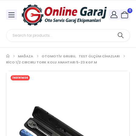
0
MAĞAZA
OTOMOTIV GRUBU
,
TEST ÖLÇÜM CIHAZLARI
RICO 1/2 CIRCIRLI TORK KOLU ANAHTARI 5-23 KGF.M
İNDİRİMDE