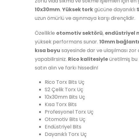
Zorlu vida sıkma ve sökme işlemleri için en 
10x30mm
.
Yüksek tork
gücüne dayanıklı
uzun ömürlü ve aşınmaya karşı dirençlidir.
Özellikle
otomotiv sektörü
,
endüstriyel 
yüksek performans sunar.
10mm bağlant
kısa boyu
sayesinde dar ve ulaşılması zor a
yapabilirsiniz.
Rico kalitesiyle
üretilmiş bu
satın alın ve farkı hissedin!
Rico Torx Bits Uç
S2 Çelik Torx Uç
10x30mm Bits Uç
Kısa Torx Bits
Profesyonel Torx Uç
Otomotiv Bits Uç
Endüstriyel Bits
Dayanıklı Torx Uç