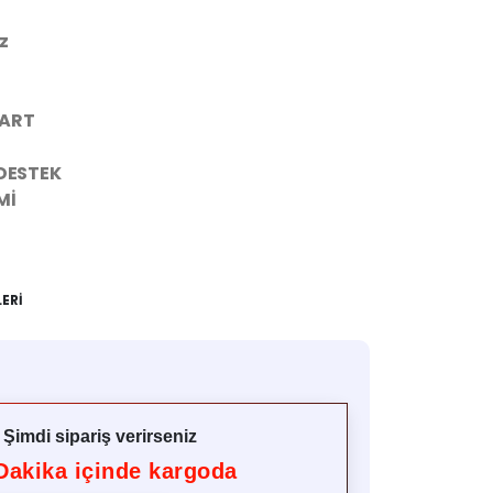
ız
DART
 DESTEK
Mİ
LERI
ü
Şimdi sipariş verirseniz
akika içinde kargoda