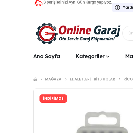
Siparişlerinizi Aynı Gün Kargo yapıyoz.
Yard
Ana Sayfa
Kategoriler
Ma
MAĞAZA
EL ALETLERI
,
BITS UÇLAR
RICO
İNDİRİMDE