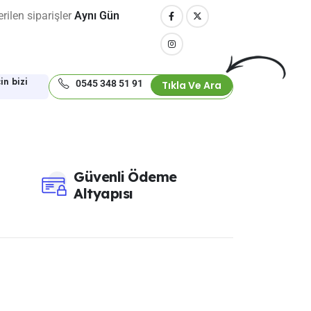
rilen siparişler
Aynı Gün
in bizi
0545 348 51 91
Tıkla Ve Ara
Güvenli Ödeme
Altyapısı