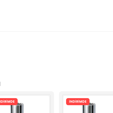
ı
NDİRİMDE
İNDİRİMDE