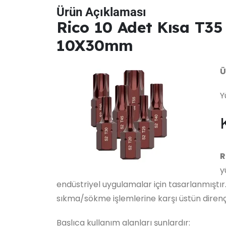
Ürün Açıklaması
Rico 10 Adet Kısa T35 
10X30mm
Ü
Y
R
y
endüstriyel uygulamalar için tasarlanmıştır
sıkma/sökme işlemlerine karşı üstün direnç
Başlıca kullanım alanları şunlardır: