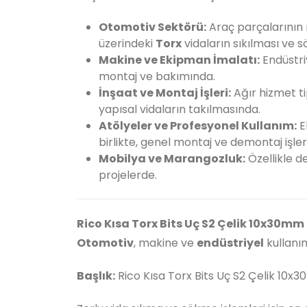
Otomotiv Sektörü:
Araç parçalarının 
üzerindeki
Torx
vidaların sıkılması ve 
Makine ve Ekipman İmalatı:
Endüstri
montaj ve bakımında.
İnşaat ve Montaj İşleri:
Ağır hizmet ti
yapısal vidaların takılmasında.
Atölyeler ve Profesyonel Kullanım:
El
birlikte, genel montaj ve demontaj işler
Mobilya ve Marangozluk:
Özellikle d
projelerde.
Rico Kısa Torx Bits Uç S2 Çelik 10x30mm
Otomotiv
, makine ve
endüstriyel
kullanı
Başlık:
Rico Kısa Torx Bits Uç S2 Çelik 10