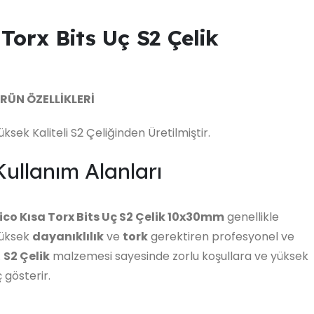
Torx Bits Uç S2 Çelik
RÜN ÖZELLİKLERİ
üksek Kaliteli S2 Çeliğinden Üretilmiştir.
Kullanım Alanları
ico Kısa Torx Bits Uç S2 Çelik 10x30mm
genellikle
üksek
dayanıklılık
ve
tork
gerektiren profesyonel ve
.
S2 Çelik
malzemesi sayesinde zorlu koşullara ve yüksek
 gösterir.