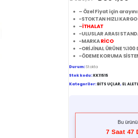
– Özel Fiyat için arayın
-STOKTAN HIZLI KARGO
–
İTHALAT
-ULUSLAR ARASI STAN
-MARKA
RİCO
-ORİJİNAL ÜRÜNE %100
-ÖDEME KORUMA SİSTE
Durum:
Stokta
Stok kodu:
KK11515
Kategoriler:
BITS UÇLAR
,
EL ALET
Bu ürün
7
Saat
47
D