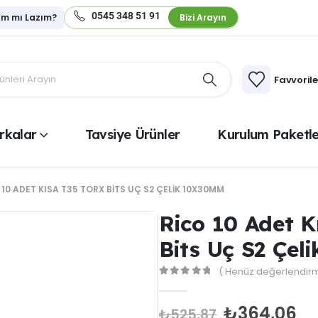
0545 348 51 91
ım mı Lazım?
Bizi Arayın
Favvoril
rkalar
Tavsiye Ürünler
Kurulum Paketle
 10 ADET KISA T35 TORX BITS UÇ S2 ÇELIK 10X30MM
Rico 10 Adet K
Bits Uç S2 Çe
( Henüz değerlendirm
0
out of 5
₺
364,06
₺
525,87