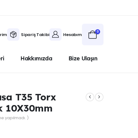
0
erim
Sipariş Takibi
Hesabım
ri
Hakkımızda
Bize Ulaşın
ısa T35 Torx
lik 10X30mm
e yapılmadı. )