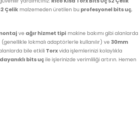
güvenilir yardımcınız:
Rico Kısa Torx Bits Uç S2 Çelik
S2 Çelik
malzemeden üretilen bu
profesyonel bits uç
,
montaj
ve
ağır hizmet tipi
makine bakımı gibi alanlarda
ı
(genellikle lokmalı adaptörlerle kullanılır) ve
30mm
lanlarda bile etkili
Torx
vida işlemlerinizi kolaylıkla
dayanıklı bits uç
ile işlerinizde verimliliği artırın. Hemen