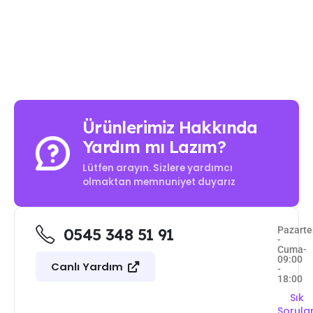
Ürünlerimiz Hakkında
Yardım mı Lazım?
Lütfen arayın. Sizlere yardımcı
olmaktan memnuniyet duyarız
Pazarte
0545 348 51 91
-
Cuma-
09:00
Canlı Yardım
-
18:00
Sık
Sorula