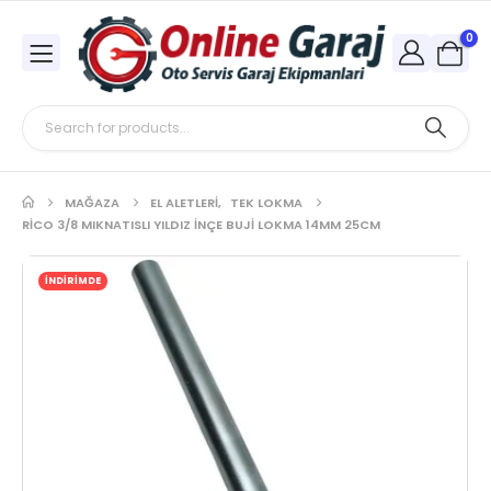
0
MAĞAZA
EL ALETLERI
,
TEK LOKMA
RICO 3/8 MIKNATISLI YILDIZ INÇE BUJI LOKMA 14MM 25CM
İNDİRİMDE