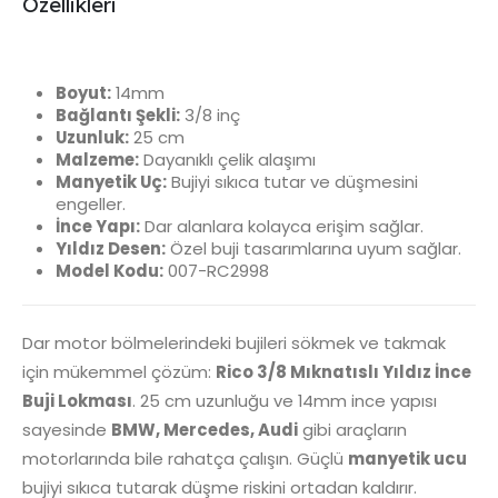
Özellikleri
Boyut:
14mm
Bağlantı Şekli:
3/8 inç
Uzunluk:
25 cm
Malzeme:
Dayanıklı çelik alaşımı
Manyetik Uç:
Bujiyi sıkıca tutar ve düşmesini
engeller.
İnce Yapı:
Dar alanlara kolayca erişim sağlar.
Yıldız Desen:
Özel buji tasarımlarına uyum sağlar.
Model Kodu:
007-RC2998
Dar motor bölmelerindeki bujileri sökmek ve takmak
için mükemmel çözüm:
Rico 3/8 Mıknatıslı Yıldız İnce
Buji Lokması
. 25 cm uzunluğu ve 14mm ince yapısı
sayesinde
BMW, Mercedes, Audi
gibi araçların
motorlarında bile rahatça çalışın. Güçlü
manyetik ucu
bujiyi sıkıca tutarak düşme riskini ortadan kaldırır.