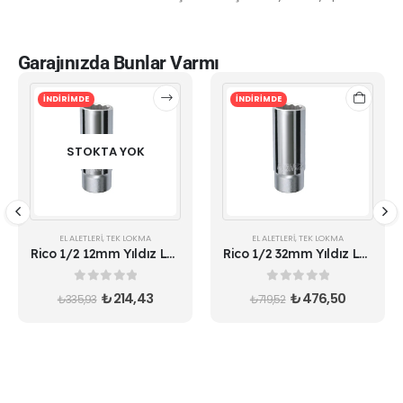
Garajınızda Bunlar Varmı
İNDİRİMDE
İNDİRİMDE
STOKTA YOK
EL ALETLERI
,
TEK LOKMA
EL ALETLERI
,
TEK LOKMA
Rico 1/2 12mm Yıldız Lokma 12 Köşe Uzun Derin
Rico 1/2 32mm Yıldız Lokma 12 Köşe Uzun Derin
0
out of 5
0
out of 5
₺
214,43
₺
476,50
₺
335,93
₺
719,52