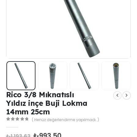
Rico 3/8 Mıknatıslı
Yıldız inçe Buji Lokma
14mm 25cm
( Henüz değerlendirme yapılmadı. )
0
out of 5
₺
993,50
₺
1.193,63