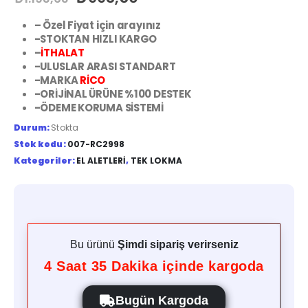
– Özel Fiyat için arayınız
-STOKTAN HIZLI KARGO
–
İTHALAT
-ULUSLAR ARASI STANDART
-MARKA
RİCO
-ORİJİNAL ÜRÜNE %100 DESTEK
-ÖDEME KORUMA SİSTEMİ
Durum:
Stokta
Stok kodu:
007-RC2998
Kategoriler:
EL ALETLERI
,
TEK LOKMA
Bu ürünü
Şimdi sipariş verirseniz
4
Saat
35
Dakika içinde kargoda
Bugün Kargoda