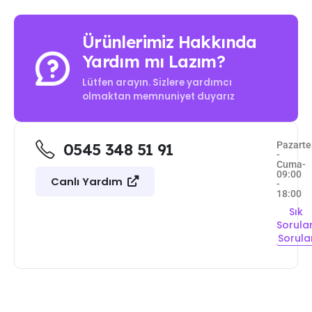
Ürünlerimiz Hakkında
Yardım mı Lazım?
Lütfen arayın. Sizlere yardımcı
olmaktan memnuniyet duyarız
Pazarte
0545 348 51 91
-
Cuma-
09:00
Canlı Yardım
-
18:00
Sık
Sorula
Sorula