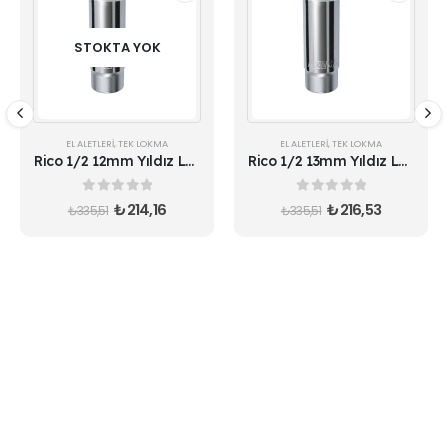
STOKTA YOK
EL ALETLERI
,
TEK LOKMA
EL ALETLERI
,
TEK LOKMA
Rico 1/2 12mm Yıldız Lokma 12 Köşe Uzun Derin
Rico 1/2 13mm Yıldız Lokma 12 Köşe Uzun Derin
0
out of 5
0
out of 5
₺
214,16
₺
216,53
₺
335,51
₺
335,51