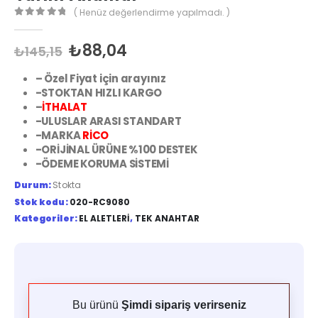
( Henüz değerlendirme yapılmadı. )
0
out of 5
₺
88,04
₺
145,15
– Özel Fiyat için arayınız
-STOKTAN HIZLI KARGO
–
İTHALAT
-ULUSLAR ARASI STANDART
-MARKA
RİCO
-ORİJİNAL ÜRÜNE %100 DESTEK
-ÖDEME KORUMA SİSTEMİ
Durum:
Stokta
Stok kodu:
020-RC9080
Kategoriler:
EL ALETLERI
,
TEK ANAHTAR
Bu ürünü
Şimdi sipariş verirseniz