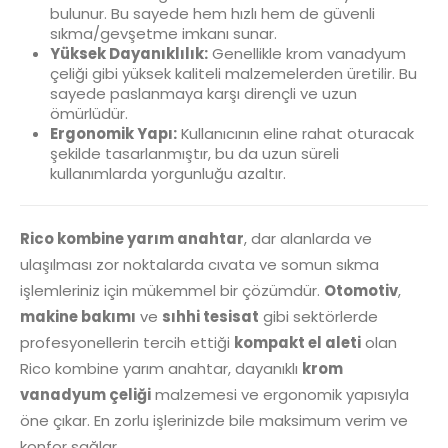
bulunur. Bu sayede hem hızlı hem de güvenli
sıkma/gevşetme imkanı sunar.
Yüksek Dayanıklılık:
Genellikle krom vanadyum
çeliği gibi yüksek kaliteli malzemelerden üretilir. Bu
sayede paslanmaya karşı dirençli ve uzun
ömürlüdür.
Ergonomik Yapı:
Kullanıcının eline rahat oturacak
şekilde tasarlanmıştır, bu da uzun süreli
kullanımlarda yorgunluğu azaltır.
Rico kombine yarım anahtar
, dar alanlarda ve
ulaşılması zor noktalarda cıvata ve somun sıkma
işlemleriniz için mükemmel bir çözümdür.
Otomotiv
,
makine bakımı
ve
sıhhi tesisat
gibi sektörlerde
profesyonellerin tercih ettiği
kompakt el aleti
olan
Rico kombine yarım anahtar, dayanıklı
krom
vanadyum çeliği
malzemesi ve ergonomik yapısıyla
öne çıkar. En zorlu işlerinizde bile maksimum verim ve
konfor sağlar.