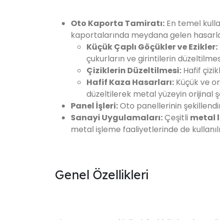
Oto Kaporta Tamiratı:
En temel kulla
kaportalarında meydana gelen hasarlar
Küçük Çaplı Göçükler ve Ezikler:
çukurların ve girintilerin düzeltilmes
Çiziklerin Düzeltilmesi:
Hafif çizi
Hafif Kaza Hasarları:
Küçük ve or
düzeltilerek metal yüzeyin orijinal ş
Panel İşleri:
Oto panellerinin şekillendir
Sanayi Uygulamaları:
Çeşitli
metal l
metal işleme faaliyetlerinde de kullanılı
Genel Özellikleri