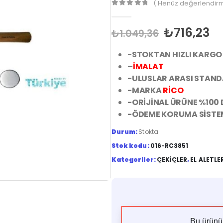
( Henüz değerlendirm
0
out of 5
₺
716,23
₺
1.049,36
-STOKTAN HIZLI KARGO
–
İMALAT
-ULUSLAR ARASI STAN
-MARKA
RİCO
-ORİJİNAL ÜRÜNE %100
-ÖDEME KORUMA SİSTE
Durum:
Stokta
Stok kodu:
016-RC3851
Kategoriler:
ÇEKIÇLER
,
EL ALETLE
Bu ürün