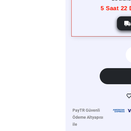
5
Saat
22
D
PayTR Güvenli
Ödeme Altyapısı
ile