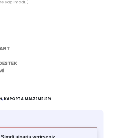
e yapılmadı. )
DART
 DESTEK
Mİ
RI
,
KAPORTA MALZEMELERI
ü
Şimdi sipariş verirseniz