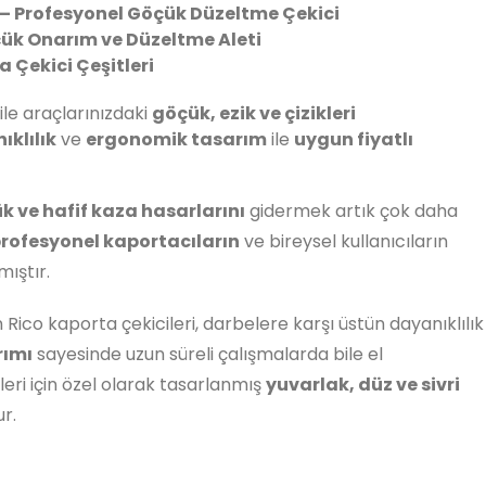
 – Profesyonel Göçük Düzeltme Çekici
çük Onarım ve Düzeltme Aleti
a Çekici Çeşitleri
ile araçlarınızdaki
göçük, ezik ve çizikleri
klılık
ve
ergonomik tasarım
ile
uygun fiyatlı
ük ve hafif kaza hasarlarını
gidermek artık çok daha
rofesyonel kaportacıların
ve bireysel kullanıcıların
ıştır.
ico kaporta çekicileri, darbelere karşı üstün dayanıklılık
rımı
sayesinde uzun süreli çalışmalarda bile el
leri için özel olarak tasarlanmış
yuvarlak, düz ve sivri
ur.