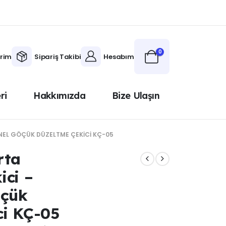
0
erim
Sipariş Takibi
Hesabım
ri
Hakkımızda
Bize Ulaşın
NEL GÖÇÜK DÜZELTME ÇEKICI KÇ-05
rta
ici –
öçük
ci KÇ-05