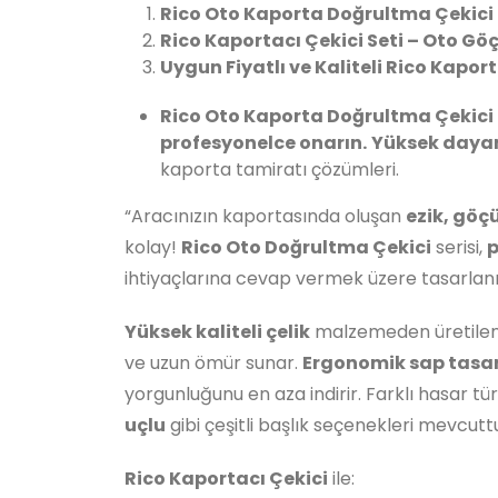
Rico Oto Kaporta Doğrultma Çekici
Rico Kaportacı Çekici Seti – Oto Gö
Uygun Fiyatlı ve Kaliteli Rico Kaport
Rico Oto Kaporta Doğrultma Çekici
profesyonelce onarın.
Yüksek dayanı
kaporta tamiratı çözümleri.
“Aracınızın kaportasında oluşan
ezik, göç
kolay!
Rico Oto Doğrultma Çekici
serisi,
p
ihtiyaçlarına cevap vermek üzere tasarlanm
Yüksek kaliteli çelik
malzemeden üretilen R
ve uzun ömür sunar.
Ergonomik sap tasa
yorgunluğunu en aza indirir. Farklı hasar tür
uçlu
gibi çeşitli başlık seçenekleri mevcutt
Rico Kaportacı Çekici
ile: