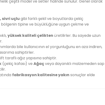
önelik çeşitli model ve setler halinde sunulur. Genel olarak
 sivri uçlu
gibi farklı şekil ve boyutlarda çekiç
sarlı bölgenin tipine ve büyüklüğüne uygun çekme ve
klı,
yüksek kaliteli çelikten
üretilirler. Bu sayede uzun
r.
nımlarda bile kullanıcının el yorgunluğunu en aza indiren,
arıma sahiptirler.
ft taraflı ağız yapısına sahiptir.
k
(çekiç kafası) ve
Ağaç
veya dayanıklı malzemeden sap
lir.
atında
fabrikasyon kalitesine yakın
sonuçlar elde