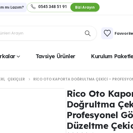
0545 348 51 91
ım mı Lazım?
Bizi Arayın
Favvoril
rkalar
Tavsiye Ürünler
Kurulum Paketle
RI
,
ÇEKIÇLER
RICO OTO KAPORTA DOĞRULTMA ÇEKICI – PROFESYO
Rico Oto Kapo
Doğrultma Çek
Profesyonel G
Düzeltme Çeki