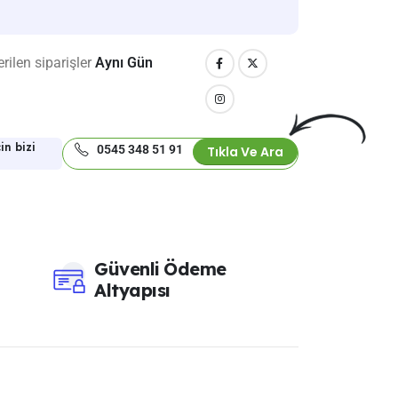
rilen siparişler
Aynı Gün
in bizi
0545 348 51 91
Tıkla Ve Ara
Güvenli Ödeme
Altyapısı