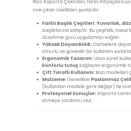
Rico Kaporta Çekicileri, farklı ihtiyaçlara y
öne çıkan özellikleri şunlardır:
Farklı Başlık Çeşitleri:
Yuvarlak, düz,
başlıklarına sahiptir. Bu çeşitlilik, ha
düzeltme gücü uygulamayı sağlar.
Yüksek Dayanıklılık:
Darbelere dayanı
ömürlü ve güvenilir bir kullanım sunarla
Ergonomik Tasarım:
Uzun süreli kulla
konforlu tutuş
sağlayan ergonomik tas
Çift Taraflı Kullanım:
Bazı modelleri çi
Malzeme:
Genellikle
Paslanmaz Çeli
(kullanılan modele göre değişir) ile üreti
Profesyonel Sonuçlar:
Kaporta tamir
etmeye yardımcı olur.